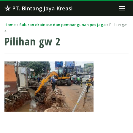
Skip
PT. Bintang Jaya Kreasi
Togg
to
navi
content
Home
»
Saluran drainase dan pembangunan pos jaga
»
Pilihan gw
2
Pilihan gw 2