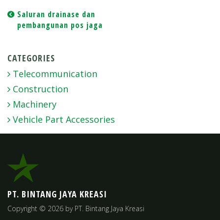
Post
Saluran drainase dan
pembangunan pos jaga
navigation
CATEGORIES
Telecommunication
Construction
Machinery
Vehicle Part Accessories
PT. BINTANG JAYA KREASI
Copyright © 2026 by PT. Bintang Jaya Kreasi